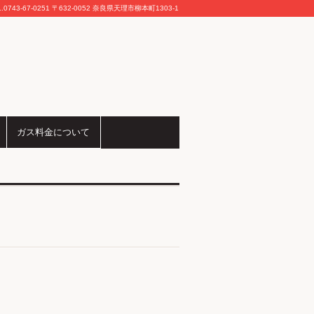
L.0743-67-0251 〒632-0052 奈良県天理市柳本町1303-1
ガス料金について